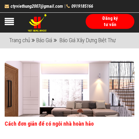
ctyviethung2007@gmail.com
0919185166
|
Đăng ký
tư vấn
Trang chủ
Báo Giá
Báo Giá Xây Dựng Biệt Thự
Cách đơn giản để có ngôi nhà hoàn hảo