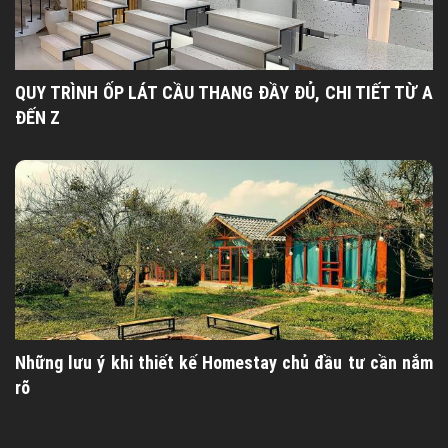
QUY TRÌNH ỐP LÁT CẦU THANG ĐẦY ĐỦ, CHI TIẾT TỪ A
ĐẾN Z
Những lưu ý khi thiết kế Homestay chủ đầu tư cần nắm
rõ