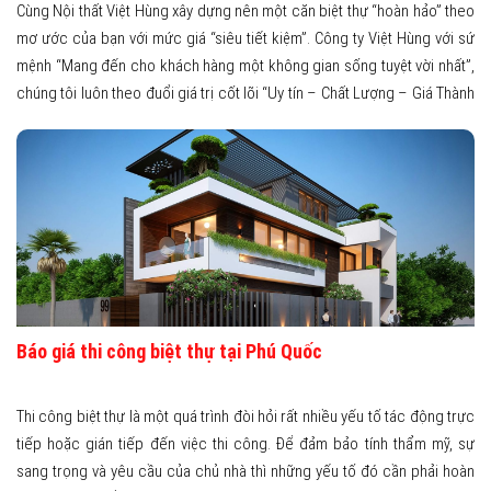
Cùng Nội thất Việt Hùng xây dựng nên một căn biệt thự “hoàn hảo” theo
mơ ước của bạn với mức giá “siêu tiết kiệm”. Công ty Việt Hùng với sứ
mệnh “Mang đến cho khách hàng một không gian sống tuyệt vời nhất”,
chúng tôi luôn theo đuổi giá trị cốt lõi “Uy tín – Chất Lượng – Giá Thành
Hợp Lý” để tự tin mang tới cho khách hàng những sản phẩm chất lượng,
dịch vụ trọn vẹn nhất. Trong bài viết này, với kinh nghiệm hơn 10 năm
trong lĩnh vực tư vấn, thiết kế và xây dựng biệt thự trọn gói, Nội thất Việt
Hùng sẽ chia sẻ đến bạn đọc 6 chìa khóa vàng giúp bạn dễ dàng sở
hữu căn biệt thự hoàn hảo cho gia đình mình. Hãy cùng theo dõi nhé!
Báo giá thi công biệt thự tại Phú Quốc
Thi công biệt thự là một quá trình đòi hỏi rất nhiều yếu tố tác động trực
tiếp hoặc gián tiếp đến việc thi công. Để đảm bảo tính thẩm mỹ, sự
sang trọng và yêu cầu của chủ nhà thì những yếu tố đó cần phải hoàn