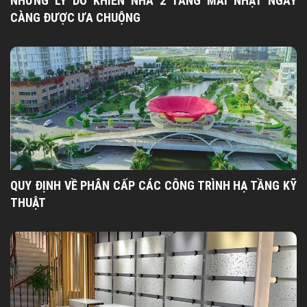
NHỮNG LÝ DO KHIẾN NHÀ 2 TẦNG MÁI NHẬT NGÀY
CÀNG ĐƯỢC ƯA CHUỘNG
QUY ĐỊNH VỀ PHÂN CẤP CÁC CÔNG TRÌNH HẠ TẦNG KỸ
THUẬT