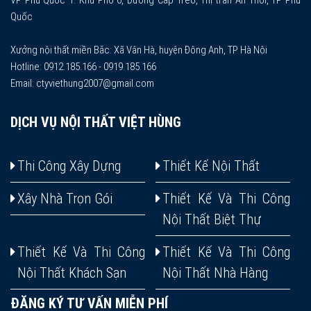
VP Phú Quốc 1: Khu Phố 6, Đường Cáp Treo, Thị trấn An Thới, TP Phú
Quốc
Xưởng nội thất miền Bắc: Xã Vân Hà, huyện Đông Anh, TP Hà Nội
Hotline: 0912.185.166 - 0919.185.166
Email: ctyviethung2007@gmail.com
DỊCH VỤ NỘI THẤT VIỆT HÙNG
Thi Công Xây Dựng
Thiết Kế Nội Thất
Xây Nhà Trọn Gói
Thiết Kế Và Thi Công
Nội Thất Biệt Thự
Thiết Kế Và Thi Công
Thiết Kế Và Thi Công
Nội Thất Khách Sạn
Nội Thất Nhà Hàng
ĐĂNG KÝ TƯ VẤN MIỄN PHÍ