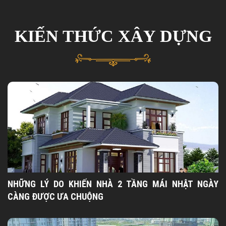
KIẾN THỨC XÂY DỰNG
NHỮNG LÝ DO KHIẾN NHÀ 2 TẦNG MÁI NHẬT NGÀY
CÀNG ĐƯỢC ƯA CHUỘNG