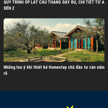
QUY TRÌNH ỐP LÁT CẦU THANG ĐẦY ĐỦ, CHI TIẾT TỪ A
ĐẾN Z
Những lưu ý khi thiết kế Homestay chủ đầu tư cần nắm
rõ