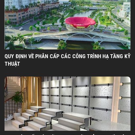
QUY ĐỊNH VỀ PHÂN CẤP CÁC CÔNG TRÌNH HẠ TẦNG KỸ
THUẬT