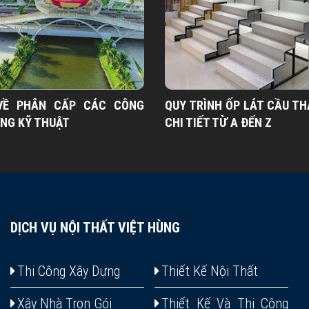
VỀ PHÂN CẤP CÁC CÔNG
QUY TRÌNH ỐP LÁT CẦU TH
ẦNG KỸ THUẬT
CHI TIẾT TỪ A ĐẾN Z
DỊCH VỤ NỘI THẤT VIỆT HÙNG
Thi Công Xây Dựng
Thiết Kế Nội Thất
Xây Nhà Trọn Gói
Thiết Kế Và Thi Công