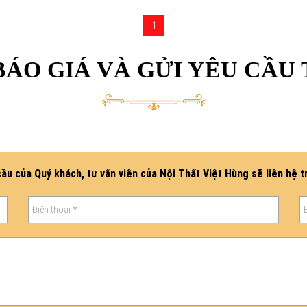
1
ÁO GIÁ VÀ GỬI YÊU CẦU
ầu của Quý khách, tư vấn viên của Nội Thất Việt Hùng sẽ liên hệ t