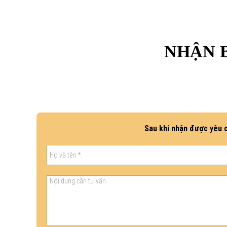
NHẬN B
Sau khi nhận được yêu c