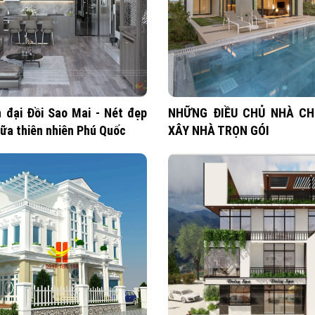
n đại Đồi Sao Mai - Nét đẹp
NHỮNG ĐIỀU CHỦ NHÀ CH
iữa thiên nhiên Phú Quốc
XÂY NHÀ TRỌN GÓI