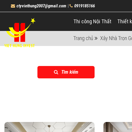
ctyviethung2007@gmail.com
0919185166
|
Thi công Nội Thất
Thiết k
Trang chủ
Xây Nhà Trọn G
Tìm kiếm