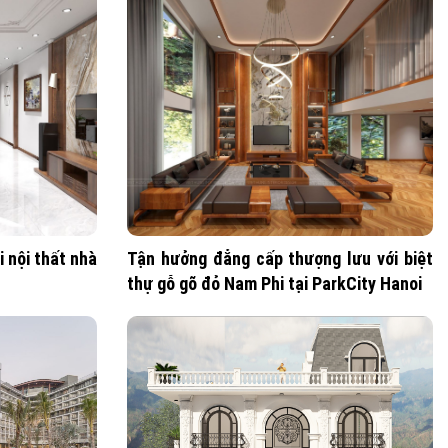
 nội thất nhà
Tận hưởng đẳng cấp thượng lưu với biệt
thự gỗ gõ đỏ Nam Phi tại ParkCity Hanoi