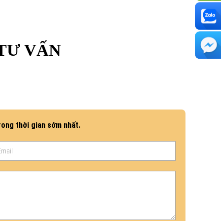
 TƯ VẤN
rong thời gian sớm nhất.