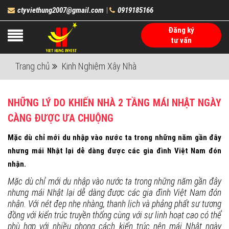
ctyviethung2007@gmail.com
0919185166
|
Đăng ký
tư vấn
Trang chủ
Kinh Nghiệm Xây Nhà
NHỮNG LÝ DO KHIẾN NHÀ 2 TẦNG MÁI NHẬT NGÀY
CÀNG ĐƯỢC ƯA CHUỘNG
Mặc dù chỉ mới du nhập vào nước ta trong những năm gần đây
nhưng mái Nhật lại dễ dàng được các gia đình Việt Nam đón
nhận.
Mặc dù chỉ mới du nhập vào nước ta trong những năm gần đây
nhưng mái Nhật lại dễ dàng được các gia đình Việt Nam đón
nhận. Với nét đẹp nhẹ nhàng, thanh lịch và phảng phất sư tương
đồng với kiến trúc truyền thống cùng với sự linh hoạt cao có thể
phù hợp với nhiều phong cách kiến trúc nên mái Nhật ngày