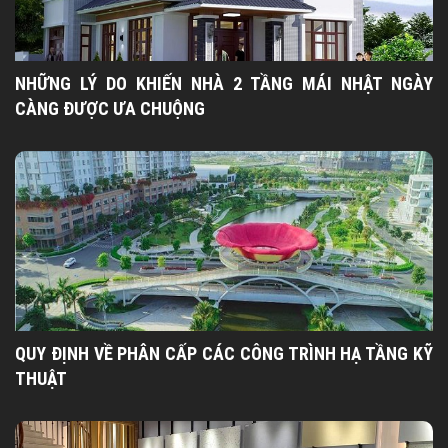
NHỮNG LÝ DO KHIẾN NHÀ 2 TẦNG MÁI NHẬT NGÀY
CÀNG ĐƯỢC ƯA CHUỘNG
QUY ĐỊNH VỀ PHÂN CẤP CÁC CÔNG TRÌNH HẠ TẦNG KỸ
THUẬT