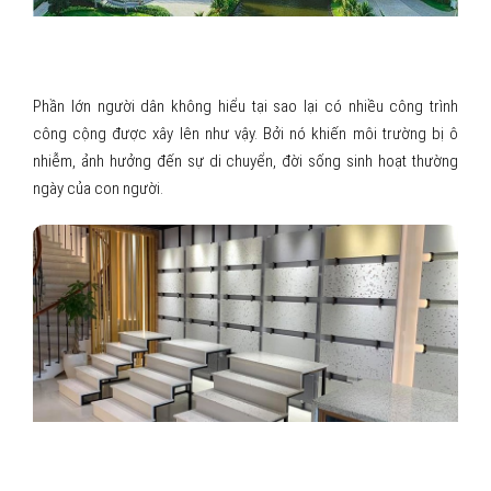
QUY ĐỊNH VỀ PHÂN CẤP CÁC CÔNG TRÌNH HẠ TẦNG
KỸ THUẬT
Phần lớn người dân không hiểu tại sao lại có nhiều công trình
công cộng được xây lên như vậy. Bởi nó khiến môi trường bị ô
nhiễm, ảnh hưởng đến sự di chuyển, đời sống sinh hoạt thường
ngày của con người.
QUY TRÌNH ỐP LÁT CẦU THANG ĐẦY ĐỦ, CHI TIẾT
TỪ A ĐẾN Z