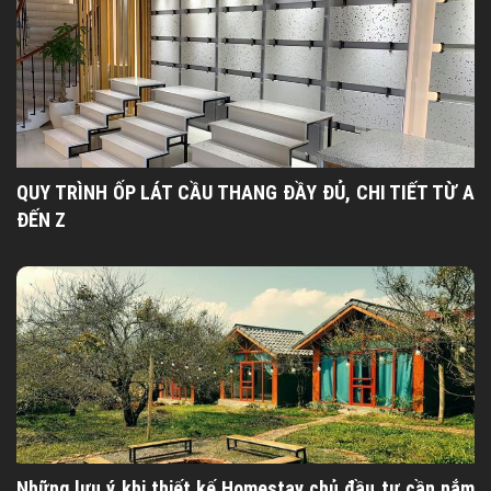
QUY TRÌNH ỐP LÁT CẦU THANG ĐẦY ĐỦ, CHI TIẾT TỪ A
ĐẾN Z
Những lưu ý khi thiết kế Homestay chủ đầu tư cần nắm