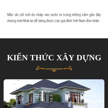
NHỮNG LÝ DO KHIẾN NHÀ 2 TẦNG MÁI NHẬT NGÀY
CÀNG ĐƯỢC ƯA CHUỘNG
Mặc dù chỉ mới du nhập vào nước ta trong những năm gần đây
nhưng mái Nhật lại dễ dàng được các gia đình Việt Nam đón nhận.
KIẾN THỨC XÂY DỰNG