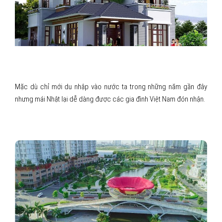
NHỮNG LÝ DO KHIẾN NHÀ 2 TẦNG MÁI NHẬT NGÀY
CÀNG ĐƯỢC ƯA CHUỘNG
Mặc dù chỉ mới du nhập vào nước ta trong những năm gần đây
nhưng mái Nhật lại dễ dàng được các gia đình Việt Nam đón nhận.