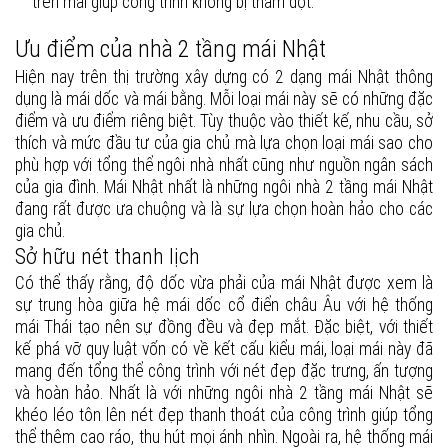
trên mái giúp công trình không bị thấm dột.
Ưu điểm của nhà 2 tầng mái Nhật
Hiện nay trên thị trường xây dựng có 2 dạng mái Nhật thông
dụng là mái dốc và mái bằng. Mỗi loại mái này sẽ có những đặc
điểm và ưu điểm riêng biệt. Tùy thuộc vào thiết kế, nhu cầu, sở
thích và mức đầu tư của gia chủ mà lựa chọn loại mái sao cho
phù hợp với tổng thể ngôi nhà nhất cũng như nguồn ngân sách
của gia đình. Mái Nhật nhất là những ngôi nhà 2 tầng mái Nhật
đang rất được ưa chuộng và là sự lựa chọn hoàn hảo cho các
gia chủ.
Sở hữu nét thanh lịch
Có thể thấy rằng, độ dốc vừa phải của mái Nhật được xem là
sự trung hòa giữa hệ mái dốc cổ điển châu Âu với hệ thống
mái Thái tạo nên sự đồng đều và đẹp mắt. Đặc biệt, với thiết
kế phá vỡ quy luật vốn có về kết cấu kiểu mái, loại mái này đã
mang đến tổng thể công trình với nét đẹp đặc trưng, ấn tượng
và hoàn hảo. Nhất là với những ngôi nhà 2 tầng mái Nhật sẽ
khéo léo tôn lên nét đẹp thanh thoát của công trình giúp tổng
thể thêm cao ráo, thu hút mọi ánh nhìn. Ngoài ra, hệ thống mái