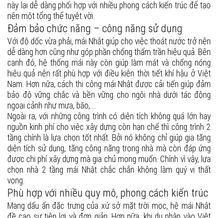
này lại dễ dàng phối hợp với nhiều phong cách kiến trúc để tạo
nên một tổng thể tuyệt vời.
Đảm bảo chức năng – công năng sử dụng
Với độ dốc vừa phải, mái Nhật giúp cho việc thoát nước trở nên
dễ dàng hơn cũng như góp phần chống thấm trần hiệu quả. Bên
cạnh đó, hệ thống mái này còn giúp làm mát và chống nóng
hiệu quả nên rất phù hợp với điều kiện thời tiết khí hậu ở Việt
Nam. Hơn nữa, cách thi công mái Nhật được cải tiến giúp đảm
bảo độ vững chắc và bền vững cho ngôi nhà dưới tác động
ngoại cảnh như mưa, bão,….
Ngoài ra, với những công trình có diện tích không quá lớn hay
nguồn kinh phí cho việc xây dựng còn hạn chế thì công trình 2
tầng chính là lựa chọn tốt nhất. Bởi nó không chỉ giúp gia tăng
diện tích sử dụng, tăng công năng trong nhà mà còn đáp ứng
được chi phí xây dựng mà gia chủ mong muốn. Chính vì vậy, lựa
chọn nhà 2 tầng mái Nhật chắc chắn không làm quý vị thất
vọng.
Phù hợp với nhiều quy mô, phong cách kiến trúc
Mang dấu ấn đặc trưng của xứ sở mặt trời mọc, hệ mái Nhật
đề cao sự tiện lợi và đơn giản. Hơn nữa, khi du nhập vào Việt