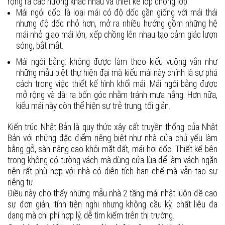
rộng ra các hướng khác nhau và thiết kế lớp chồng lớp.
Mái ngói dốc: là loại mái có độ dốc gần giống với mái thái
nhưng độ dốc nhỏ hơn, mở ra nhiều hướng gồm những hệ
mái nhỏ giao mái lớn, xếp chồng lên nhau tạo cảm giác lượn
sóng, bắt mắt.
Mái ngói bằng: không được làm theo kiểu vuông vắn như
những mẫu biệt thự hiện đại mà kiểu mái này chính là sự phá
cách trong việc thiết kế hình khối mái. Mái ngói bằng được
mở rộng và dài ra bốn góc nhằm tránh mưa nắng. Hơn nữa,
kiểu mái này còn thể hiện sự trẻ trung, tối giản.
Kiến trúc Nhật Bản là quy thức xây cất truyền thống của Nhật
Bản với những đặc điểm riêng biệt như nhà cửa chủ yếu làm
bằng gỗ, sàn nâng cao khỏi mặt đất, mái hơi dốc. Thiết kế bên
trong không có tường vách mà dùng cửa lùa để làm vách ngăn
nên rất phù hợp với nhà có diện tích hạn chế mà vẫn tạo sự
riêng tư.
Điều này cho thấy những mẫu nhà 2 tầng mái nhật luôn đề cao
sự đơn giản, tính tiện nghi nhưng không cầu kỳ, chất liệu đa
dạng mà chi phí hợp lý, dễ tìm kiếm trên thị trường.