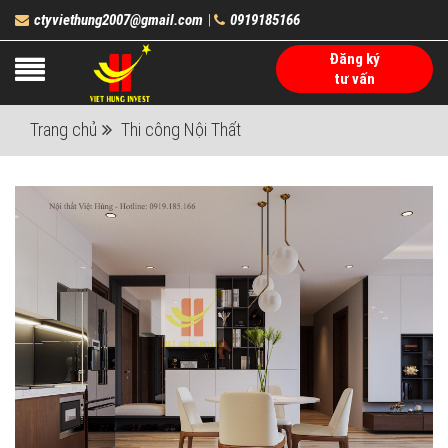
ctyviethung2007@gmail.com
0919185166
|
Đăng ký
tư vấn
Trang chủ
Thi công Nội Thất