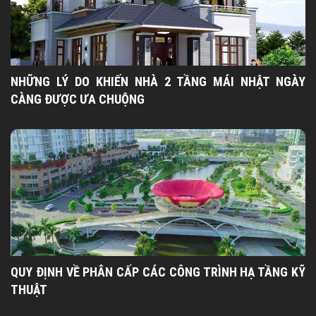
NHỮNG LÝ DO KHIẾN NHÀ 2 TẦNG MÁI NHẬT NGÀY
CÀNG ĐƯỢC ƯA CHUỘNG
QUY ĐỊNH VỀ PHÂN CẤP CÁC CÔNG TRÌNH HẠ TẦNG KỸ
THUẬT