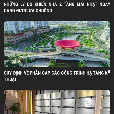
NHỮNG LÝ DO KHIẾN NHÀ 2 TẦNG MÁI NHẬT NGÀY
CÀNG ĐƯỢC ƯA CHUỘNG
QUY ĐỊNH VỀ PHÂN CẤP CÁC CÔNG TRÌNH HẠ TẦNG KỸ
THUẬT