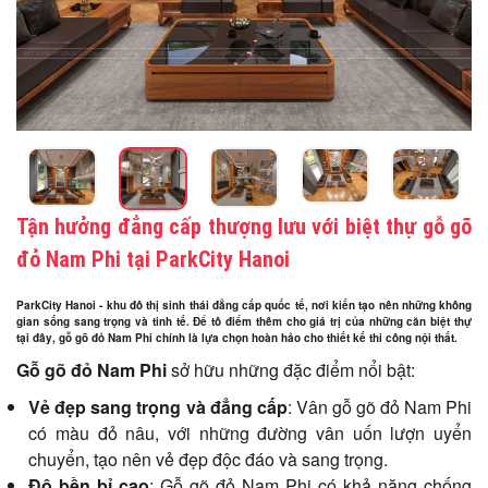
Tận hưởng đẳng cấp thượng lưu với biệt thự gỗ gõ
đỏ Nam Phi tại ParkCity Hanoi
ParkCity Hanoi - khu đô thị sinh thái đẳng cấp quốc tế, nơi kiến tạo nên những không
gian sống sang trọng và tinh tế. Để tô điểm thêm cho giá trị của những căn biệt thự
tại đây, gỗ gõ đỏ Nam Phi chính là lựa chọn hoàn hảo cho thiết kế thi công nội thất.
Gỗ gõ đỏ Nam Phi
sở hữu những đặc điểm nổi bật:
Vẻ đẹp sang trọng và đẳng cấp
: Vân gỗ gõ đỏ Nam Phi
có màu đỏ nâu, với những đường vân uốn lượn uyển
chuyển, tạo nên vẻ đẹp độc đáo và sang trọng.
Độ bền bỉ cao
: Gỗ gõ đỏ Nam Phi có khả năng chống