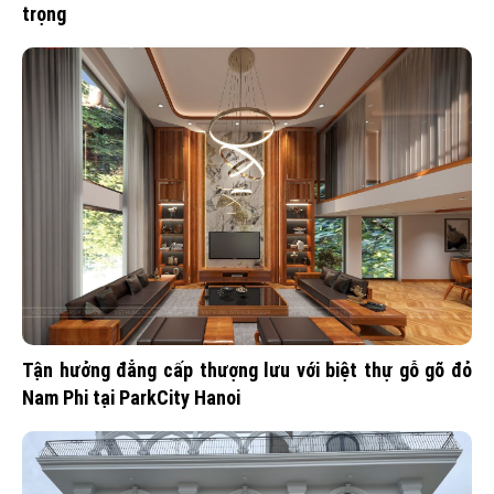
trọng
Tận hưởng đẳng cấp thượng lưu với biệt thự gỗ gõ đỏ
Nam Phi tại ParkCity Hanoi