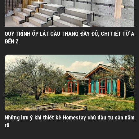
QUY TRÌNH ỐP LÁT CẦU THANG ĐẦY ĐỦ, CHI TIẾT TỪ A
ĐẾN Z
Những lưu ý khi thiết kế Homestay chủ đầu tư cần nắm
rõ